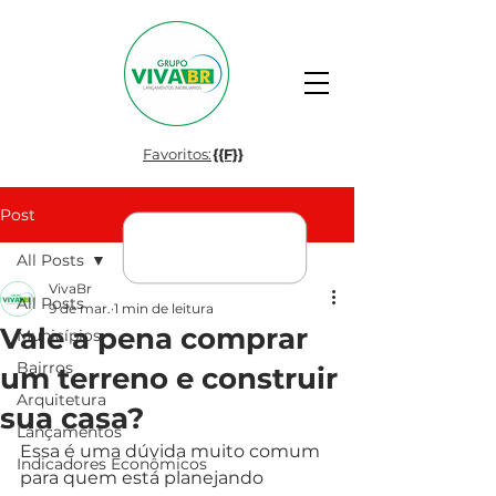
Favoritos:
{{F}}
Post
All Posts
VivaBr
All Posts
9 de mar.
1 min de leitura
Vale a pena comprar
Municípios
Bairros
um terreno e construir
Arquitetura
sua casa?
Lançamentos
Essa é uma dúvida muito comum 
Indicadores Econômicos
para quem está planejando 