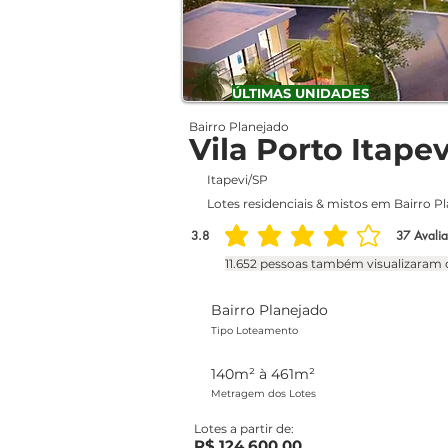
ÚLTIMAS UNIDADES
Bairro Planejado
Vila Porto Itapev
Itapevi/SP
Lotes residenciais & mistos em Bairro Pl
3.8
37
Avali
classificação média é 3.8 de 5, com base em 37
11.652 pessoas também visualizaram o
Bairro Planejado
Tipo Loteamento
140m² à 461m²
Metragem dos Lotes
Lotes a partir de:
R$ 124.600,00