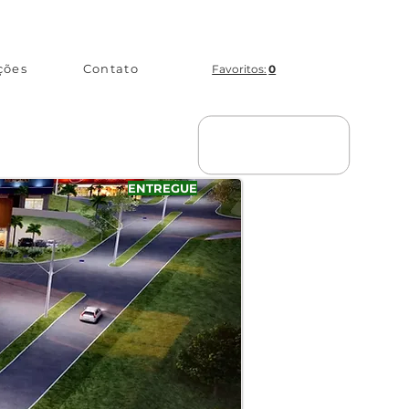
ções
Contato
Favoritos:
0
ENTREGUE