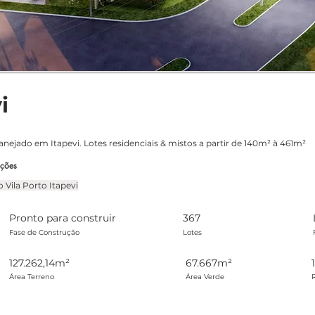
i
anejado em Itapevi. Lotes residenciais & mistos a partir de 140m² à 461m²
ações
 votos, Avaliações
 Vila Porto Itapevi
Pronto para construir
367
Fase de Construção
Lotes
127.262,14m²
67.667m²
Área Terreno
Área Verde