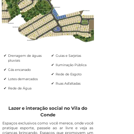
com nossos especialistas.
✔
✔
Drenagem de águas
Guias e Sarjetas
pluviais
✔
Iluminação Pública
✔
Gás encanado
✔
Rede de Esgoto
✔
Lotes demarcados
✔
Ruas Asfaltadas
✔
Rede de Água
Lazer e interação social no Vila do
Conde
Espaços exclusivos como você merece, onde você
pratique esporte, passeie ao ar livre e veja as
crianças brincando. Espaços que promovem um