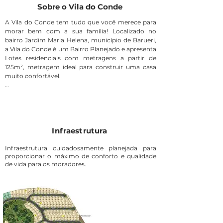
Sobre o Vila do Conde
A Vila do Conde tem tudo que você merece para 
morar bem com a sua família! Localizado no 
bairro Jardim Maria Helena, município de Barueri, 
a Vila do Conde é um Bairro Planejado e apresenta 
Lotes residenciais com metragens a partir de 
125m², metragem ideal para construir uma casa 
muito confortável.

O acesso ao Vila do Conde é feito Avenida Giovani 
Attilio Tolaini ao longo desse trajeto você 
encontrará várias opções de comércios e serviços, 
escolas, bancos, hipermercados. O que está na 
moda é morar mais fácil, com tudo perto.

Infraestrutura
A Vila do Conde é um empreendimento idealizado 
Infraestrutura cuidadosamente planejada para
proporcionar o máximo de conforto e qualidade
pela Construtora Realibrás Urbanismo, uma 
de vida para os moradores.
empresa que entrega os seus empreendimentos 
no prazo e com alta qualidade construtiva, dessa 
forma, o seu patrimônio só valoriza.

Viva a sua maneira, escolha o terreno que mais 
atenda a sua família, encontre aqui os melhores 
terrenos à venda em Barueri, agende uma visita 