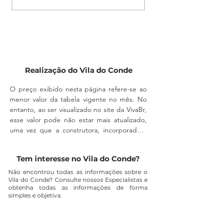
rede de água, energia e demais itens
devidamente regularizado e que a
essenciais para construção.
Verifique a documentação,
construção possa ser realizada com
localização, infraestrutura e
segurança, evitando problemas
condições de pagamento. Nossa
futuros.
equipe está pronta para te orientar
em todas as etapas.
Realização do Vila do Conde
O preço exibido nesta página refere-se ao 
menor valor da tabela vigente no mês. No 
entanto, ao ser visualizado no site da VivaBr, 
esse valor pode não estar mais atualizado, 
uma vez que a construtora, incorporadora 
ou imobiliária podem alterá-lo a qualquer 
momento, sem aviso prévio.

Tem interesse no Vila do Conde?
A disponibilidade do imóvel também deve 
Não encontrou todas as informações sobre o
Vila do Conde? Consulte nossos Especialistas e
ser confirmada diretamente com um 
obtenha todas as informações de forma
corretor, pois a unidade pode não estar 
simples e objetiva.
mais disponível para comercialização.
