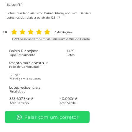
Barueri/SP
Lotes residenciais em Bairro Planejado em Barueri.
Lotes residenciais a partir de 125m²
5.0
5
Avaliações
classificação média é 5 de 5, com base em 5 votos, Avaliações
1.299 pessoas também visualizaram o Vila do Conde
Bairro Planejado
1029
Tipo Loteamento
Lotes
Pronto para construir
Fase de Construção
125m²
Metragem dos Lotes
Lotes residenciais
Finalidade
353.607,34m²
40.000m²
Área Terreno
Área Verde
Falar com um corretor