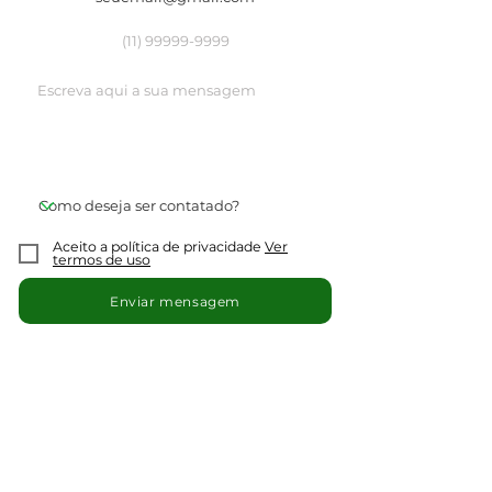
corretor de imóveis.
Aceito a política de privacidade
Ver
termos de uso
Enviar mensagem
Avalie! Envie o seu comentário
Avalie, comente sobre o Vila do Conde.
Compartilhe sua opnião ou experiências.