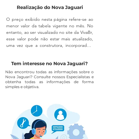
em todas as etapas.
Realização do Nova Jaguari
O preço exibido nesta página refere-se ao 
menor valor da tabela vigente no mês. No 
entanto, ao ser visualizado no site da VivaBr, 
esse valor pode não estar mais atualizado, 
uma vez que a construtora, incorporadora 
ou imobiliária podem alterá-lo a qualquer 
momento, sem aviso prévio.

Tem interesse no Nova Jaguari?
A disponibilidade do imóvel também deve 
Não encontrou todas as informações sobre o
Nova Jaguari? Consulte nossos Especialistas e
ser confirmada diretamente com um 
obtenha todas as informações de forma
corretor, pois a unidade pode não estar 
simples e objetiva.
mais disponível para comercialização.

As despesas com escritura, registro em 
cartório, ITBI e eventuais custos 
relacionados a financiamento não estão 
incluídas no valor anunciado, sendo de 
responsabilidade exclusiva do adquirente.
