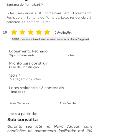
Santana de Parnaíba/SP
Lotes residenciais & comerciais em Loteamento
Fechado em Santana de Parnaíba. Lotes residenciais &
comerciais a partir de 150m²
5.0
5
Avaliações
classificação média é 5 de 5, com base em 5 votos, Avaliações
6.983 pessoas também visualizaram o Nova Jaguari
Loteamento Fechado
Tipo Loteamento
Lotes
Pronto para construir
Fase de Construção
150m²
Metragem dos Lotes
Lotes residenciais & comerciais
Finalidade
Área Terreno
Área Verde
Lotes a partir de:
Sob consulta
Garanta seu lote no Nova Jaguari com
condições de pagamento facilitada: até 180