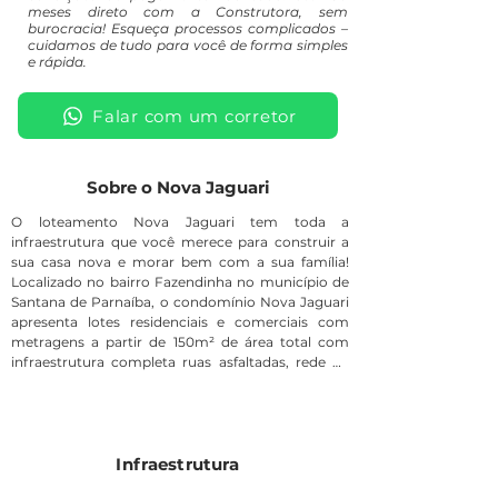
meses direto com a Construtora, sem
burocracia! Esqueça processos complicados –
cuidamos de tudo para você de forma simples
e rápida.
Falar com um corretor
Sobre o Nova Jaguari
O loteamento Nova Jaguari tem toda a
infraestrutura que você merece para construir a
sua casa nova e morar bem com a sua família!
Localizado no bairro Fazendinha no município de
Santana de Parnaíba, o condomínio Nova Jaguari
apresenta lotes residenciais e comerciais com
metragens a partir de 150m² de área total com
infraestrutura completa ruas asfaltadas, rede de
abastecimento de água potável, rede de esgoto,
guias e sarjetas, drenagem de águas pluviais, lotes
demarcados. O Residencial Nova Jaguari possui
diversos ambientes ideais para momentos em
família, quadra poliesportiva, quadra de futebol
Infraestrutura
society, playground, pista de skate e muito mais.