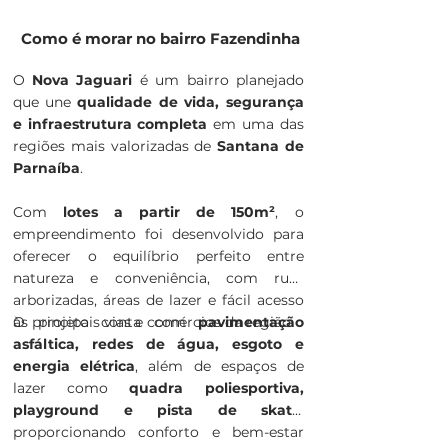
Como é morar no bairro Fazendinha
O
Nova Jaguari
é um bairro planejado
que une
qualidade de vida, segurança
e infraestrutura completa
em uma das
regiões mais valorizadas de
Santana de
Parnaíba
.
Com
lotes a partir de 150m²
, o
empreendimento foi desenvolvido para
oferecer o equilíbrio perfeito entre
natureza e conveniência, com ruas
arborizadas, áreas de lazer e fácil acesso
às principais vias e comércios da região.
O projeto conta com
pavimentação
asfáltica, redes de água, esgoto e
energia elétrica
, além de espaços de
lazer como
quadra poliesportiva,
playground e pista de skate
,
proporcionando conforto e bem-estar