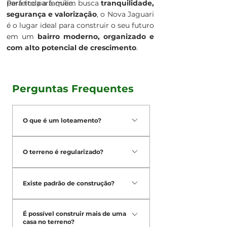
para toda a família.
Perfeito para quem busca
tranquilidade,
segurança e valorização
, o Nova Jaguari
é o lugar ideal para construir o seu futuro
em um
bairro moderno, organizado e
com alto potencial de crescimento
.
Perguntas Frequentes
O que é um loteamento?
De acordo com a Lei nº 6.766/79, que
O terreno é regularizado?
regula o parcelamento do solo
urbano no Brasil, loteamento é a
Sim. Todos os empreendimentos
subdivisão de uma gleba (área maior
Existe padrão de construção?
possuem matrícula individualizadas e
de terreno) em lotes destinados à
são registrados no cartório de registro
edificação, com a abertura de novas
Depende do empreendimento.
de imóveis, garantindo segurança
É possível construir mais de uma
vias de circulação, logradouros
Alguns possuem regras específicas
jurídica na sua compra. Solicite a
casa no terreno?
públicos ou ainda com o