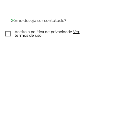
Aceito a política de privacidade
Ver
termos de uso
Enviar mensagem
Avalie! Envie o seu comentário
Avalie, comente sobre o Nova Jaguari.
Compartilhe sua opnião ou experiências.