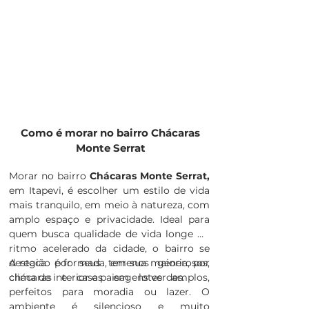
Como é morar no bairro Chácaras
Monte Serrat
Morar no bairro
Chácaras Monte Serrat,
em Itapevi, é escolher um estilo de vida
mais tranquilo, em meio à natureza, com
amplo espaço e privacidade. Ideal para
quem busca qualidade de vida longe do
ritmo acelerado da cidade, o bairro se
destaca por seus terrenos generosos,
A região é formada, em sua maioria, por
clima de interior e paisagens verdes.
chácaras e casas em lotes amplos,
perfeitos para moradia ou lazer. O
ambiente é silencioso e muito