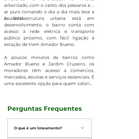
arborizado, com o canto dos pássaros e o
ar puro tornando o dia a dia mais leve e
saudável.
A infraestrutura urbana está em
desenvolvimento, o bairro conta com
acesso à rede elétrica e transporte
público próximo, com fácil ligação à
estação de trem Amador Bueno.
A poucos minutos de bairros como
Amador Bueno e Jardim Cruzeiro, os
moradores têm acesso a comércios,
mercados, escolas e serviços essenciais. É
uma excelente opção para quem valoriza
contato com a natureza, quer investir em
um imóvel ou busca um refúgio para
morar com tranquilidade, segurança e
Perguntas Frequentes
espaço. Conheça o Jardim Vitória, o mais
novo loteamento de Itapevi.
O que é um loteamento?