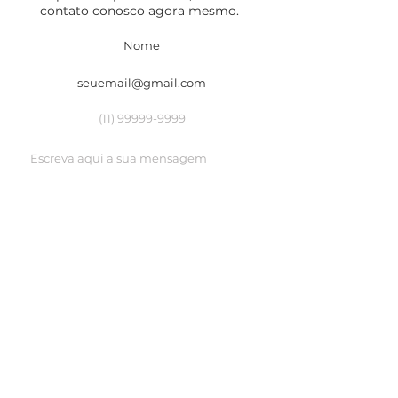
contato conosco agora mesmo.
no memorial descritivo do 
empreendimento. Para mais informações, 
consulte o memorial descritivo e um 
corretor de imóveis.
Aceito a política de privacidade
Ver
termos de uso
Enviar mensagem