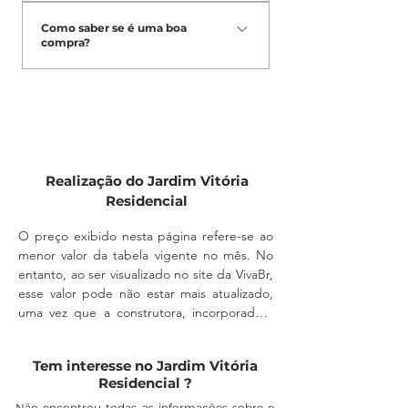
cumprimento de todas as exigências
longo do tempo.
Sim. Os lotes contam com
legais. Essa verificação é essencial
Como saber se é uma boa
infraestrutura completa, como ruas,
compra?
para garantir que o lote esteja
rede de água, energia e demais itens
devidamente regularizado e que a
essenciais para construção.
Verifique a documentação,
construção possa ser realizada com
localização, infraestrutura e
segurança, evitando problemas
condições de pagamento. Nossa
futuros.
equipe está pronta para te orientar
em todas as etapas.
Realização do Jardim Vitória
Residencial
O preço exibido nesta página refere-se ao 
menor valor da tabela vigente no mês. No 
entanto, ao ser visualizado no site da VivaBr, 
esse valor pode não estar mais atualizado, 
uma vez que a construtora, incorporadora 
ou imobiliária podem alterá-lo a qualquer 
momento, sem aviso prévio.

Tem interesse no Jardim Vitória
Residencial ?
A disponibilidade do imóvel também deve 
Não encontrou todas as informações sobre o