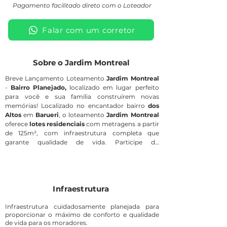
Pagamento facilitado direto com o Loteador
Falar com um corretor
Sobre o Jardim Montreal
Breve Lançamento Loteamento
Jardim Montreal
-
Bairro Planejado,
localizado em
lugar perfeito
para você e sua família construírem novas
memórias! Localizado no encantador bairro
dos
Altos
em
Barueri
, o loteamento
Jardim Montreal
oferece
lotes residenciais
com metragens a partir
de 125m², com infraestrutura completa que
garante qualidade de vida. Participe do
lançamento do
Jardim Montreal
com pagamento
facilitado e sem burocracias bancárias direto com
a Construtora. Cadastre-se e garanta os melhores
lotes, preços e condições de pagamento.
Infraestrutura
Infraestrutura cuidadosamente planejada para
proporcionar o máximo de conforto e qualidade
de vida para os moradores.