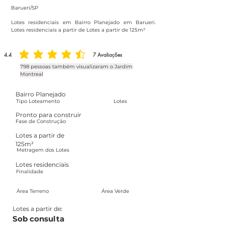
Barueri/SP
Lotes residenciais em Bairro Planejado em Barueri.
Lotes residenciais a partir de Lotes a partir de 125m²
4.4
7
Avaliações
classificação média é 4.4 de 5, com base em 7 votos, Avaliações
798 pessoas também visualizaram o Jardim
Montreal
Bairro Planejado
Tipo Loteamento
Lotes
Pronto para construir
Fase de Construção
Lotes a partir de
125m²
Metragem dos Lotes
Lotes residenciais
Finalidade
Área Terreno
Área Verde
Lotes a partir de:
Sob consulta