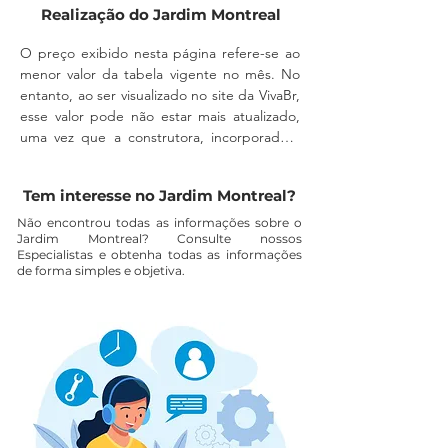
Realização do Jardim Montreal
O preço exibido nesta página refere-se ao 
menor valor da tabela vigente no mês. No 
entanto, ao ser visualizado no site da VivaBr, 
esse valor pode não estar mais atualizado, 
uma vez que a construtora, incorporadora 
ou imobiliária podem alterá-lo a qualquer 
momento, sem aviso prévio.

Tem interesse no Jardim Montreal?
A disponibilidade do imóvel também deve 
Não encontrou todas as informações sobre o
Jardim Montreal? Consulte nossos
ser confirmada diretamente com um 
Especialistas e obtenha todas as informações
corretor, pois a unidade pode não estar 
de forma simples e objetiva.
mais disponível para comercialização.

As despesas com escritura, registro em 
cartório, ITBI e eventuais custos 
relacionados a financiamento não estão 
incluídas no valor anunciado, sendo de 
responsabilidade exclusiva do adquirente.
