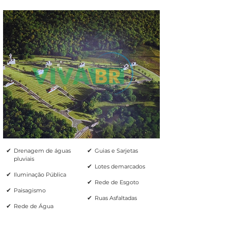
✔
✔
Drenagem de águas
Guias e Sarjetas
pluviais
✔
Lotes demarcados
✔
Iluminação Pública
✔
Rede de Esgoto
✔
Paisagismo
✔
Ruas Asfaltadas
✔
Rede de Água