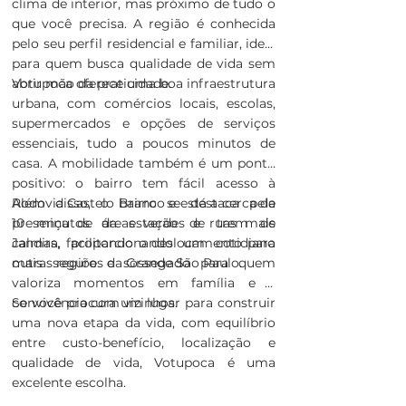
clima de interior, mas próximo de tudo o
que você precisa. A região é conhecida
pelo seu perfil residencial e familiar, ideal
para quem busca qualidade de vida sem
abrir mão da praticidade.
Votupoca oferece uma boa infraestrutura
urbana, com comércios locais, escolas,
supermercados e opções de serviços
essenciais, tudo a poucos minutos de
casa. A mobilidade também é um ponto
positivo: o bairro tem fácil acesso à
Rodovia Castelo Branco e está a cerca de
Além disso, o bairro se destaca pela
10 minutos da estação de trem de
presença de áreas verdes e ruas mais
Jandira, facilitando o deslocamento para
calmas, proporcionando um cotidiano
outras regiões da Grande São Paulo.
mais seguro e sossegado para quem
valoriza momentos em família e a
convivência com vizinhos.
Se você procura um lugar para construir
uma nova etapa da vida, com equilíbrio
entre custo-benefício, localização e
qualidade de vida, Votupoca é uma
excelente escolha.