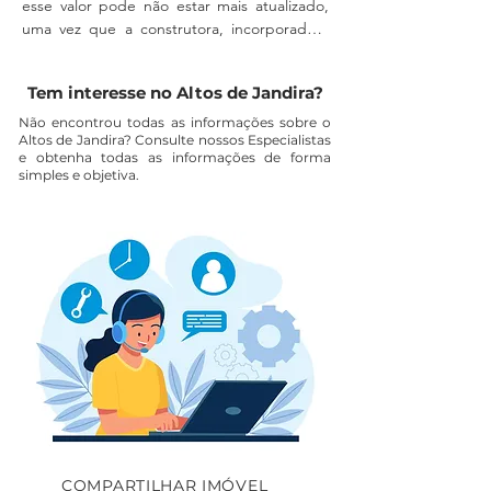
esse valor pode não estar mais atualizado, 
uma vez que a construtora, incorporadora 
ou imobiliária podem alterá-lo a qualquer 
momento, sem aviso prévio.

Tem interesse no Altos de Jandira?
A disponibilidade do imóvel também deve 
Não encontrou todas as informações sobre o
Altos de Jandira? Consulte nossos Especialistas
ser confirmada diretamente com um 
e obtenha todas as informações de forma
corretor, pois a unidade pode não estar 
simples e objetiva.
mais disponível para comercialização.

As despesas com escritura, registro em 
cartório, ITBI e eventuais custos 
relacionados a financiamento não estão 
incluídas no valor anunciado, sendo de 
responsabilidade exclusiva do adquirente.

A imobiliária VivaBr não garante a precisão 
ou a total atualização das informações 
apresentadas nesta página, uma vez que 
elas são fornecidas e mantidas pelo 
vendedor. Para dados atualizados e 
COMPARTILHAR IMÓVEL
detalhados, recomendamos entrar em 