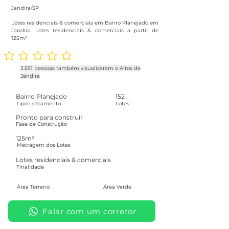
Jandira/SP
Lotes residenciais & comerciais em Bairro Planejado em
Jandira. Lotes residenciais & comerciais a partir de
125m²
Ainda sem avaliações
3.551 pessoas também visualizaram o Altos de
Jandira
Bairro Planejado
152
Tipo Loteamento
Lotes
Pronto para construir
Fase de Construção
125m²
Metragem dos Lotes
Lotes residenciais & comerciais
Finalidade
Área Terreno
Área Verde
Falar com um corretor