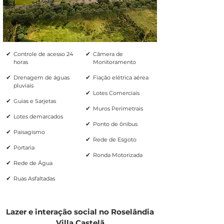
✔
✔
Controle de acesso 24
Câmera de
horas
Monitoramento
✔
✔
Drenagem de águas
Fiação elétrica aérea
pluviais
✔
Lotes Comerciais
✔
Guias e Sarjetas
✔
Muros Perimetrais
✔
Lotes demarcados
✔
Ponto de ônibus
✔
Paisagismo
✔
Rede de Esgoto
✔
Portaria
✔
Ronda Motorizada
✔
Rede de Água
✔
Ruas Asfaltadas
Lazer e interação social no Roselândia
Villa Castelã