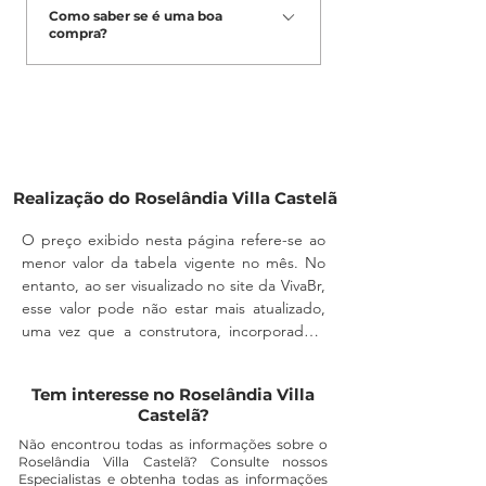
legais. Essa verificação é essencial
Como saber se é uma boa
infraestrutura completa, como ruas,
compra?
para garantir que o lote esteja
rede de água, energia e demais itens
devidamente regularizado e que a
essenciais para construção.
Verifique a documentação,
construção possa ser realizada com
localização, infraestrutura e
segurança, evitando problemas
condições de pagamento. Nossa
futuros.
equipe está pronta para te orientar
em todas as etapas.
Realização do Roselândia Villa Castelã
O preço exibido nesta página refere-se ao 
menor valor da tabela vigente no mês. No 
entanto, ao ser visualizado no site da VivaBr, 
esse valor pode não estar mais atualizado, 
uma vez que a construtora, incorporadora 
ou imobiliária podem alterá-lo a qualquer 
momento, sem aviso prévio.

Tem interesse no Roselândia Villa
Castelã?
A disponibilidade do imóvel também deve 
ser confirmada diretamente com um 
Não encontrou todas as informações sobre o
Roselândia Villa Castelã? Consulte nossos
corretor, pois a unidade pode não estar 
Especialistas e obtenha todas as informações