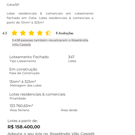
Cotia/SP
Lotes residenciais & comerciais em Loteamento
Fechado em Cotia. Lotes residenciais & comerciais a
partir de 134m² à 325m²
4.5
8
Avaliações
classificação média é 4.5 de 5, com base em 8 votos, Avaliações
5.438 pessoas também visualizaram o Roselândia
Villa Castelã
Loteamento Fechado
347
Tipo Loteamento
Lotes
Em construção
Fase de Construção
134m² à 325m²
Metragem dos Lotes
Lotes residenciais & comerciais
Finalidade
133.760,63m²
Área Terreno
Área Verde
Lotes a partir de:
R$ 158.400,00
Adquira o seu lote no Roselândia Villa Castelã