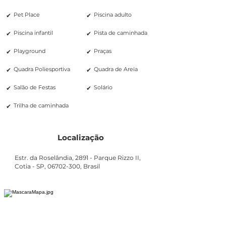
✔
✔
Pet Place
Piscina adulto
✔
✔
Piscina infantil
Pista de caminhada
✔
✔
Playground
Praças
✔
✔
Quadra Poliesportiva
Quadra de Areia
✔
✔
Salão de Festas
Solário
✔
Trilha de caminhada
Localização
Estr. da Roselândia, 2891 - Parque Rizzo II,
Cotia - SP,
06702-300
, Brasil