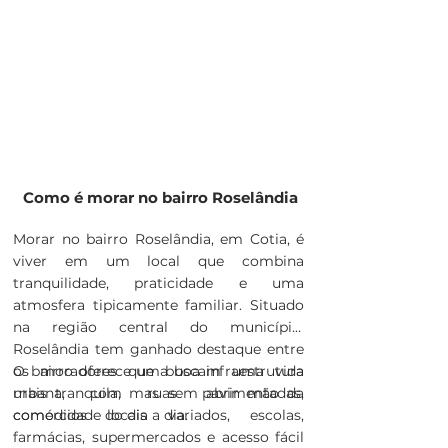
Como é morar no bairro Roselândia
Morar no bairro Roselândia, em Cotia, é
viver em um local que combina
tranquilidade, praticidade e uma
atmosfera tipicamente familiar. Situado
na região central do município,
Roselândia tem ganhado destaque entre
os moradores que buscam uma vida
O bairro oferece uma boa infraestrutura
mais tranquila, mas sem abrir mão da
urbana, com ruas pavimentadas,
comodidade do dia a dia.
comércios locais variados, escolas,
farmácias, supermercados e acesso fácil