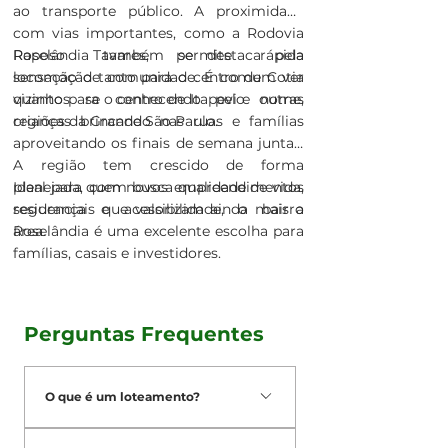
ao transporte público. A proximidade
com vias importantes, como a Rodovia
Raposo Tavares, permite rápida
Roselândia também se destaca pela
locomoção tanto para o centro de Cotia
sensação de comunidade. É comum ver
quanto para o centro de Itapevi e outras
vizinhos se conhecendo pelo nome,
regiões da Grande São Paulo.
crianças brincando nas ruas e famílias
aproveitando os finais de semana juntas.
A região tem crescido de forma
planejada, com novos empreendimentos
Ideal para quem busca qualidade de vida,
residenciais que valorizam ainda mais a
segurança e acessibilidade, o bairro
área.
Roselândia é uma excelente escolha para
famílias, casais e investidores.
Perguntas Frequentes
O que é um loteamento?
De acordo com a Lei nº 6.766/79, que