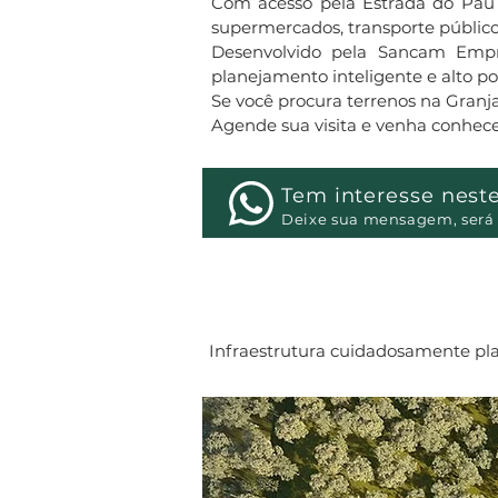
Com acesso pela Estrada do Pau Fu
supermercados, transporte público 
Desenvolvido pela Sancam Empre
planejamento inteligente e alto p
Se você procura terrenos na Granja
Agende sua visita e venha conhece
Tem interesse nest
Deixe sua mensagem, será 
Infraestrutura cuidadosamente pla