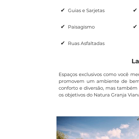
✔
✔
Guias e Sarjetas
✔
✔
Paisagismo
✔
Ruas Asfaltadas
La
Espaços exclusivos como você mere
promovem um ambiente de bem est
conforto e diversão, mas também pa
os objetivos do Natura Granja Viana