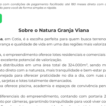
na com condições de pagamento facilitada: até 180 meses direto com 
o para você de forma simples e rápida.
Sobre o Natura Granja Viana
na
, em Cotia, é a escolha perfeita para quem busca terre
rança e qualidade de vida em uma das regiões mais valoriza
a, o empreendimento oferece lotes residenciais e comerciais a
 excelente potencial de valorização.
es distribuídos em uma área total de 324.000m², sendo m
to direto com a natureza, mais tranquilidade e bem-estar pa
anejada para oferecer praticidade no dia a dia, com ruas 
, sarjetas e lotes totalmente demarcados.
ana oferece piscina, academia e espaços de convivência p
ferenciais do empreendimento, contando com portaria 24
to por câmeras, garantindo tranquilidade para você viver c