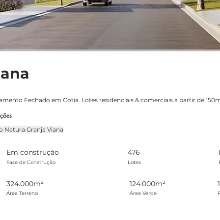
iana
eamento Fechado em Cotia. Lotes residenciais & comerciais a partir de 150
ações
030 votos, Avaliações
o Natura Granja Viana
Em construção
476
Fase de Construção
Lotes
324.000m²
124.000m²
Área Terreno
Área Verde