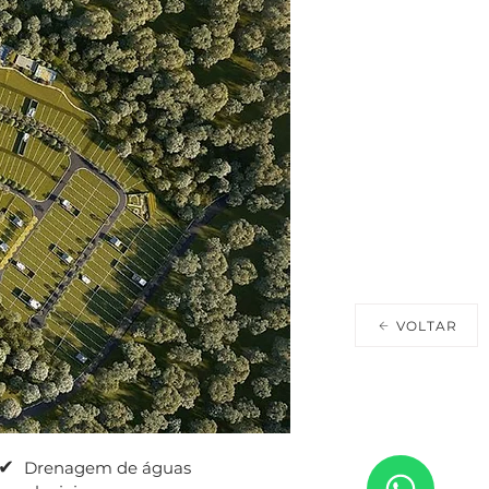
VOLTAR
✔
Drenagem de águas