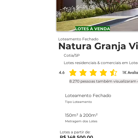
LOTES À VENDA
Loteamento Fechado
Natura Granja V
Cotia/SP
Lotes residenciais & comerciais em Lot
4.6
1K
Avali
classificação média é 4.6 de 5, com base em 1
8.270 pessoas também visualizaram 
Loteamento Fechado
Tipo Loteamento
150m² à 200m²
Metragem dos Lotes
Lotes a partir de:
R$ 148.500,00