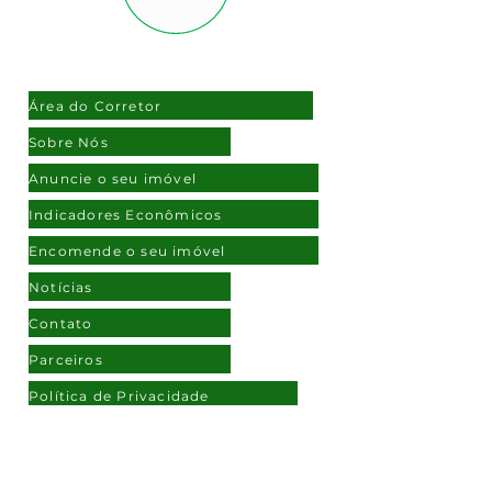
NAVEGAÇÃO
Área do Corretor
Sobre Nós
Anuncie o seu imóvel
Indicadores Econômicos
Encomende o seu imóvel
Notícias
Contato
Parceiros
Política de Privacidade
ATENDIMENTO
(11) 97108-2172