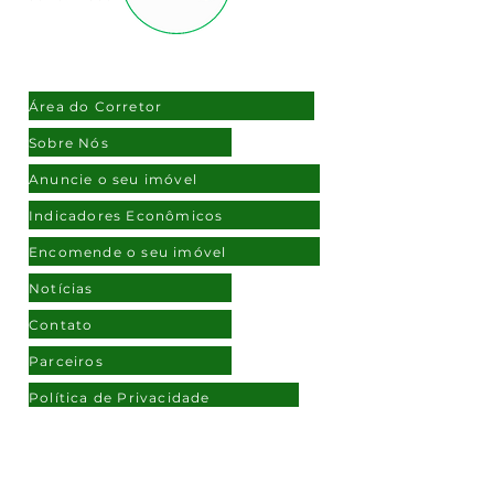
NAVEGAÇÃO
Área do Corretor
Sobre Nós
Anuncie o seu imóvel
Indicadores Econômicos
Encomende o seu imóvel
Notícias
Contato
Parceiros
Política de Privacidade
ATENDIMENTO
(11) 97108-2172