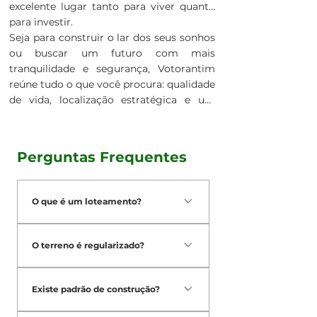
excelente lugar tanto para viver quanto
para investir.
Seja para construir o lar dos seus sonhos
ou buscar um futuro com mais
tranquilidade e segurança, Votorantim
reúne tudo o que você procura: qualidade
de vida, localização estratégica e um
ambiente acolhedor para viver os
melhores momentos ao lado de quem
você ama.
Perguntas Frequentes
O que é um loteamento?
De acordo com a Lei nº 6.766/79, que
O terreno é regularizado?
regula o parcelamento do solo
urbano no Brasil, loteamento é a
Sim. Todos os empreendimentos
subdivisão de uma gleba (área maior
Existe padrão de construção?
possuem matrícula individualizadas e
de terreno) em lotes destinados à
são registrados no cartório de registro
edificação, com a abertura de novas