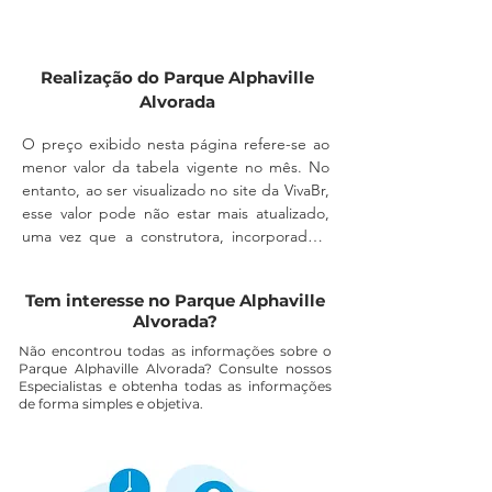
condições de pagamento. Nossa
futuros.
equipe está pronta para te orientar
em todas as etapas.
Realização do Parque Alphaville
Alvorada
O preço exibido nesta página refere-se ao 
menor valor da tabela vigente no mês. No 
entanto, ao ser visualizado no site da VivaBr, 
esse valor pode não estar mais atualizado, 
uma vez que a construtora, incorporadora 
ou imobiliária podem alterá-lo a qualquer 
momento, sem aviso prévio.

Tem interesse no Parque Alphaville
Alvorada?
A disponibilidade do imóvel também deve 
ser confirmada diretamente com um 
Não encontrou todas as informações sobre o
Parque Alphaville Alvorada? Consulte nossos
corretor, pois a unidade pode não estar 
Especialistas e obtenha todas as informações
mais disponível para comercialização.

de forma simples e objetiva.
As despesas com escritura, registro em 
cartório, ITBI e eventuais custos 
relacionados a financiamento não estão 