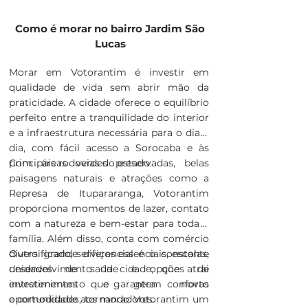
Como é morar no bairro Jardim São
Lucas
Morar em Votorantim é investir em
qualidade de vida sem abrir mão da
praticidade. A cidade oferece o equilíbrio
perfeito entre a tranquilidade do interior
e a infraestrutura necessária para o dia a
dia, com fácil acesso a Sorocaba e às
principais rodovias do estado.
Com áreas verdes preservadas, belas
paisagens naturais e atrações como a
Represa de Itupararanga, Votorantim
proporciona momentos de lazer, contato
com a natureza e bem-estar para toda a
família. Além disso, conta com comércio
diversificado, serviços essenciais, escolas,
Outro grande diferencial é o constante
unidades de saúde e opções de
desenvolvimento da cidade, que atrai
entretenimento que garantem conforto
investimentos e gera novas
e comodidade aos moradores.
oportunidades, tornando Votorantim um