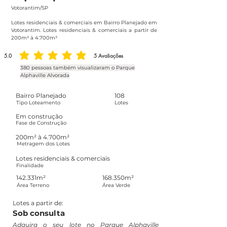
Votorantim/SP
Lotes residenciais & comerciais em Bairro Planejado em
Votorantim. Lotes residenciais & comerciais a partir de
200m² à 4.700m²
5.0
5
Avaliações
classificação média é 5 de 5, com base em 5 votos, Avaliações
380 pessoas também visualizaram o Parque
Alphaville Alvorada
Bairro Planejado
108
Tipo Loteamento
Lotes
Em construção
Fase de Construção
200m² à 4.700m²
Metragem dos Lotes
Lotes residenciais & comerciais
Finalidade
142.331m²
168.350m²
Área Terreno
Área Verde
Lotes a partir de:
Sob consulta
Adquira o seu lote no Parque Alphaville