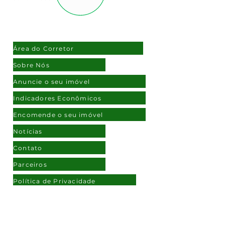
NAVEGAÇÃO
Área do Corretor
Sobre Nós
Anuncie o seu imóvel
Indicadores Econômicos
Encomende o seu imóvel
Notícias
Contato
Parceiros
Política de Privacidade
ATENDIMENTO
(11) 97108-2172