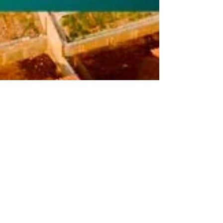
20 de mai. de 2023
3 min de leitura
Cooperativa habitacional:
vale a pena?
Um dos principais sonhos do brasileiro é a
aquisição de um imóvel residencial próprio.