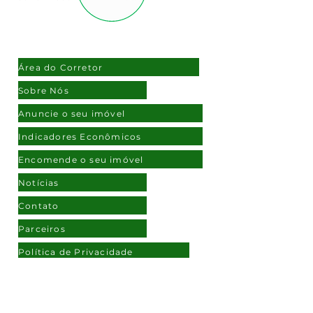
NAVEGAÇÃO
Área do Corretor
Sobre Nós
Anuncie o seu imóvel
Indicadores Econômicos
Encomende o seu imóvel
Notícias
Contato
Parceiros
Política de Privacidade
ATENDIMENTO
(11) 97108-2172